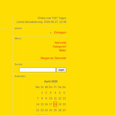
Online seit 7447 Tagen
Letzte Aktualisierung: 2026.06.27, 12:48
status
Einloggen
Menu
Startseite
Kategorien
Bilder
Blogger.de Startseite
Suche
Kalender
April 2025
Mo
Di
Mi
Do
Fr
Sa
So
1
2
3
4
5
6
7
8
9
10
11
12
13
14
15
16
17
18
19
20
21
22
23
24
25
26
27