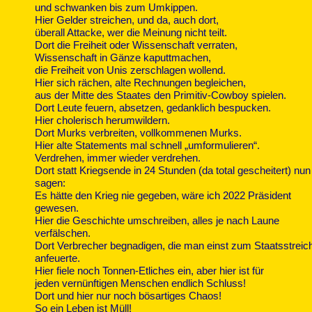
und schwanken bis zum Umkippen.
Hier Gelder streichen, und da, auch dort,
überall Attacke, wer die Meinung nicht teilt.
Dort die Freiheit oder Wissenschaft verraten,
Wissenschaft in Gänze kaputtmachen,
die Freiheit von Unis zerschlagen wollend.
Hier sich rächen, alte Rechnungen begleichen,
aus der Mitte des Staates den Primitiv-Cowboy spielen.
Dort Leute feuern, absetzen, gedanklich bespucken.
Hier cholerisch herumwildern.
Dort Murks verbreiten, vollkommenen Murks.
Hier alte Statements mal schnell „umformulieren“.
Verdrehen, immer wieder verdrehen.
Dort statt Kriegsende in 24 Stunden (da total gescheitert) nun
sagen:
Es hätte den Krieg nie gegeben, wäre ich 2022 Präsident
gewesen.
Hier die Geschichte umschreiben, alles je nach Laune
verfälschen.
Dort Verbrecher begnadigen, die man einst zum Staatsstreic
anfeuerte.
Hier fiele noch Tonnen-Etliches ein, aber hier ist für
jeden vernünftigen Menschen endlich Schluss!
Dort und hier nur noch bösartiges Chaos!
So ein Leben ist Müll!