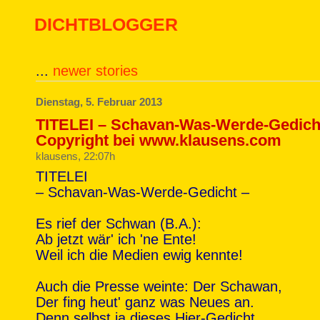
DICHTBLOGGER
...
newer stories
Dienstag, 5. Februar 2013
TITELEI – Schavan-Was-Werde-Gedich
Copyright bei www.klausens.com
klausens, 22:07h
TITELEI
– Schavan-Was-Werde-Gedicht –
Es rief der Schwan (B.A.):
Ab jetzt wär' ich 'ne Ente!
Weil ich die Medien ewig kennte!
Auch die Presse weinte: Der Schawan,
Der fing heut' ganz was Neues an.
Denn selbst ja dieses Hier-Gedicht