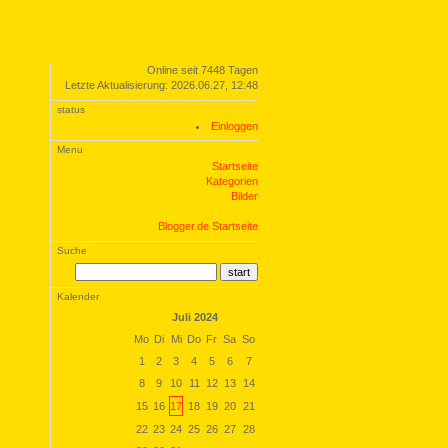
Online seit 7448 Tagen
Letzte Aktualisierung: 2026.06.27, 12:48
status
Einloggen
Menu
Startseite
Kategorien
Bilder
Blogger.de Startseite
Suche
Kalender
Juli 2024
Mo
Di
Mi
Do
Fr
Sa
So
1
2
3
4
5
6
7
8
9
10
11
12
13
14
15
16
17
18
19
20
21
22
23
24
25
26
27
28