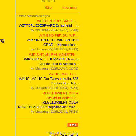
29
30
31
März
November
Letzte Aktualisierungen
WETTERLIEBESPAARE –...
WETTERLIEBESPAARE Es ist heiß! ...
by klausens (2026.06.27, 12:48)
WIR SIND PER DU, WIR...
ing
WIR SIND PER DU, WIR SIND BEI
GRAD -- Hitzegedicht...
by klausens (2026.06.25, 09:19)
WIR SIND ALLE HUMANISTEN...
WIR SIND ALLE HUMANISTEN -- Im
Grunde, aber in welchem...
by klausens (2026.03.07, 12:42)
MAILIG, MAILIG –...
MAILIG, MAILIG Der Tag war mailig. 325
Nachrichten. Ich...
by klausens (2026.02.03, 16:38)
REGELBASIERT ODER
REGELBLASIERT?...
REGELBASIERT ODER
REGELBLASIERT? Regelbasiert? Wa
s...
by klausens (2026.02.01, 09:15)