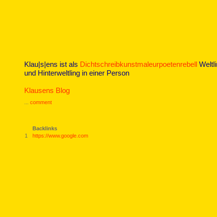
Klau|s|ens ist als
Dichtschreibkunstmaleurpoetenrebell
Weltl
und Hinterweltling in einer Person
Klausens Blog
...
comment
Backlinks
1
https://www.google.com